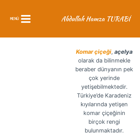
Skip
to
MENÜ
content
Komar çiçeği
,
açelya
olarak da bilinmekle
beraber dünyanın pek
çok yerinde
yetişebilmektedir.
Türkiye’de Karadeniz
kıyılarında yetişen
komar çiçeğinin
birçok rengi
bulunmaktadır.