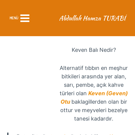
Skip
to
MENÜ
content
Keven Balı Nedir?
Alternatif tıbbın en meşhur
bitkileri arasında yer alan,
sarı, pembe, açık kahve
türleri olan
Keven (Geven)
Otu
baklagillerden olan bir
ottur ve meyveleri bezelye
tanesi kadardır.