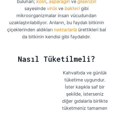
bulunan;
kolin
,
asparagin
ve
gliserizin
sayesinde
virüs
ve
bakteri
gibi
mikroorganizmalar insan vücudundan
uzaklaştırılabiliyor. Arıların, bu faydalı bitkinin
çiçeklerinden aldıkları
nektarlarla
ürettikleri bal
da bitkinin kendisi gibi faydalıdır.
Nasıl Tüketilmeli?
Kahvaltıda ve günlük
tüketime uygundur.
İster kaşıkla saf bir
şekilde, isterseniz
diğer gıdalarla birlikte
tüketmeniz tamamen