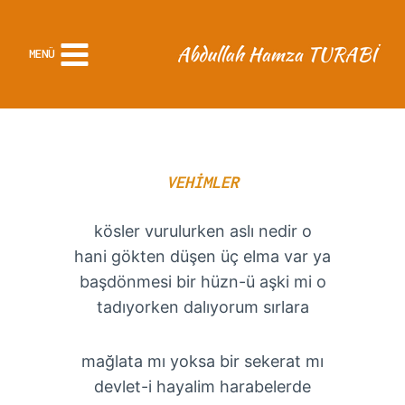
MENÜ
VEHİMLER
kösler vurulurken aslı nedir o
hani gökten düşen üç elma var ya
başdönmesi bir hüzn-ü aşki mi o
tadıyorken dalıyorum sırlara
mağlata mı yoksa bir sekerat mı
devlet-i hayalim harabelerde