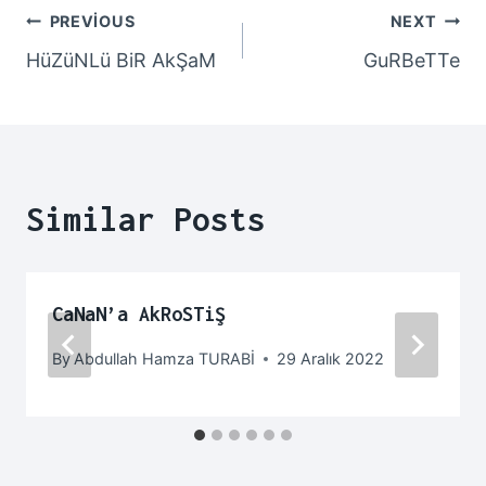
PREVIOUS
NEXT
HüZüNLü BiR AkŞaM
GuRBeTTe
Similar Posts
CaNaN’a AkRoSTiŞ
By
Abdullah Hamza TURABİ
29 Aralık 2022