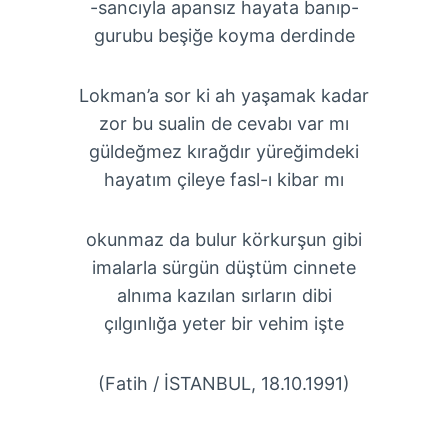
-sancıyla apansız hayata banıp-
gurubu beşiğe koyma derdinde
Lokman’a sor ki ah yaşamak kadar
zor bu sualin de cevabı var mı
güldeğmez kırağdır yüreğimdeki
hayatım çileye fasl-ı kibar mı
okunmaz da bulur körkurşun gibi
imalarla sürgün düştüm cinnete
alnıma kazılan sırların dibi
çılgınlığa yeter bir vehim işte
(Fatih / İSTANBUL, 18.10.1991)